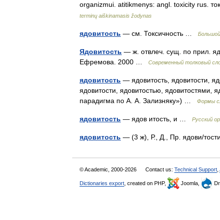
organizmui. atitikmenys: angl. toxicity rus.
terminų aiškinamasis žodynas
ядовитость
— см. Токсичность …
Большой
Ядовитость
— ж. отвлеч. сущ. по прил. яд
Ефремова. 2000 …
Современный толковый сло
ядовитость
— ядовитость, ядовитости, яд
ядовитости, ядовитостью, ядовитостями, я
парадигма по А. А. Зализняку») …
Формы с
ядовитость
— ядов итость, и …
Русский о
ядовитость
— (3 ж), Р., Д., Пр. ядови/то
© Academic, 2000-2026
Contact us:
Technical Support
,
Dictionaries export
, created on PHP,
Joomla,
Dr