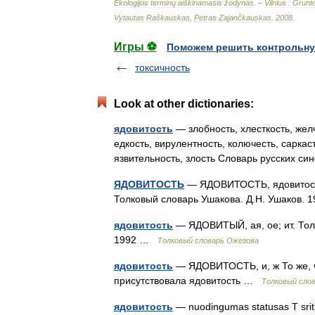
Ekologijos
terminų
aiškinamasis
žodynas
. –
Vilnius
:
Grunt
Vytautas
Raškauskas
,
Petras
Zajančkauskas
.
2008
.
Игры ⚽
Поможем решить контрольну
токсичность
Look at other dictionaries:
ядовитость
— злобность, хлесткость, желч
едкость, вирулентность, колючесть, саркас
язвительность, злость Словарь русских с
ЯДОВИТОСТЬ
— ЯДОВИТОСТЬ, ядовитости, 
Толковый словарь Ушакова. Д.Н. Ушаков.
ядовитость
— ЯДОВИТЫЙ, ая, ое; ит. Тол
1992 …
Толковый словарь Ожегова
ядовитость
— ЯДОВИТОСТЬ, и, ж То же, ч
присутствовала ядовитость …
Толковый сло
ядовитость
— nuodingumas statusas T sriti