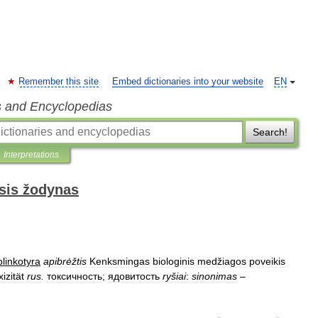
Remember this site
Embed dictionaries into your website
EN
s and Encyclopedias
Search!
Interpretations
sis žodynas
plinkotyra
apibrėžtis
Kenksmingas
biologinis
medžiagos
poveikis
izität
rus
.
токсичность
;
ядовитость
ryšiai
:
sinonimas
–