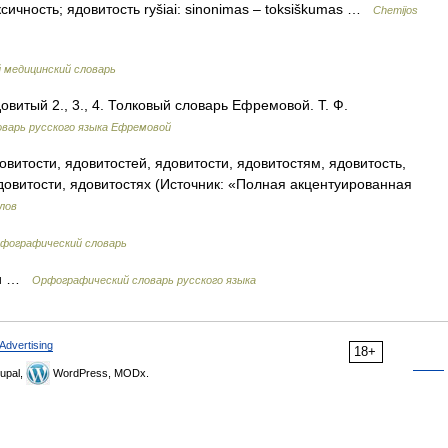
 токсичность; ядовитость ryšiai: sinonimas – toksiškumas …
Chemijos
 медицинский словарь
овитый 2., 3., 4. Толковый словарь Ефремовой. Т. Ф.
варь русского языка Ефремовой
овитости, ядовитостей, ядовитости, ядовитостям, ядовитость,
довитости, ядовитостях (Источник: «Полная акцентуированная
лов
рфографический словарь
сти …
Орфографический словарь русского языка
Advertising
18+
upal,
WordPress, MODx.