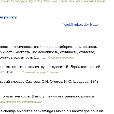
o
valymo
technologijos
.
Algimantas
Paulauskas
,
Karolis
Jankevičius
,
Rapolas
Liužinas
,
ю работу
Tragfähigkeit der Natur
ность, токсичность, сатиричность, забористость, резкость,
тичность, колкость, насмешливость, ехидность, ехидство,
инонимов. ядовитость 1.… …
Словарь синонимов
мн. нет, жен. отвлеч. сущ. к ядовитый. Ядовитость речей.
 1935 1940 …
Толковый словарь Ушакова
ковый словарь Ожегова. С.И. Ожегов, Н.Ю. Шведова. 1949
то язвительность. В выступлении театрального критика
варь русских существительных
s chemija apibrėžtis Kenksmingas biologinis medžiagos poveikis