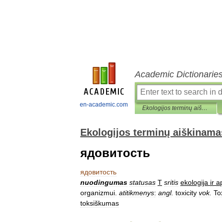
Academic Dictionarie
en-academic.com
Ekologijos terminų aiškinamasis žodynas
Ekologijos terminų aiškinama
ядовитость
ядовитость
nuodingumas
statusas
T
sritis
ekologija
ir
a
organizmui
.
atitikmenys
:
angl
.
toxicity
vok
.
Tox
toksiškumas